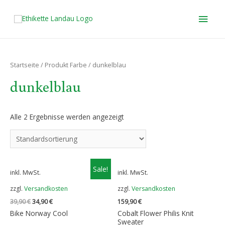
HAU
Startseite
/ Produkt Farbe / dunkelblau
dunkelblau
Alle 2 Ergebnisse werden angezeigt
Sale!
inkl. MwSt.
inkl. MwSt.
zzgl.
Versandkosten
zzgl.
Versandkosten
Ursprünglicher
Aktueller
39,90
€
34,90
€
159,90
€
Preis
Preis
Bike Norway Cool
Cobalt Flower Philis Knit
war:
ist:
Sweater