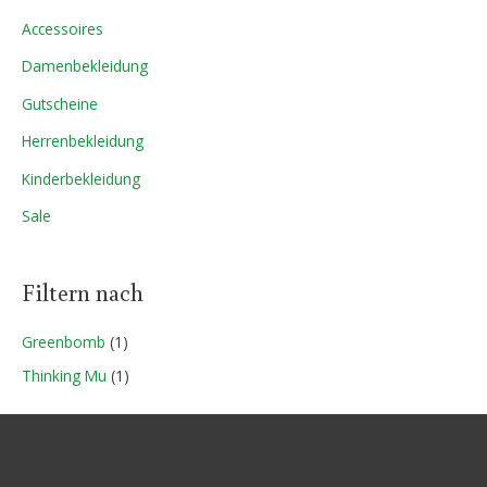
e
e
Accessoires
i
i
Damenbekleidung
s
s
Gutscheine
Herrenbekleidung
Kinderbekleidung
Sale
Filtern nach
Greenbomb
(1)
Thinking Mu
(1)