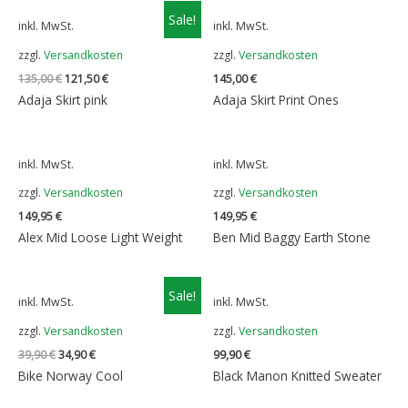
Sale!
inkl. MwSt.
inkl. MwSt.
zzgl.
Versandkosten
zzgl.
Versandkosten
Ursprünglicher
Aktueller
135,00
€
121,50
€
145,00
€
Preis
Preis
Adaja Skirt pink
Adaja Skirt Print Ones
war:
ist:
135,00 €
121,50 €.
inkl. MwSt.
inkl. MwSt.
zzgl.
Versandkosten
zzgl.
Versandkosten
149,95
€
149,95
€
Alex Mid Loose Light Weight
Ben Mid Baggy Earth Stone
Sale!
inkl. MwSt.
inkl. MwSt.
zzgl.
Versandkosten
zzgl.
Versandkosten
Ursprünglicher
Aktueller
39,90
€
34,90
€
99,90
€
Preis
Preis
Bike Norway Cool
Black Manon Knitted Sweater
war:
ist:
39,90 €
34,90 €.