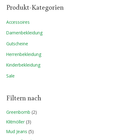
Produkt-Kategorien
r
r
e
e
Accessoires
i
i
Damenbekleidung
s
s
Gutscheine
Herrenbekleidung
Kinderbekleidung
Sale
Filtern nach
Greenbomb
(2)
Klitmöller
(3)
Mud Jeans
(5)