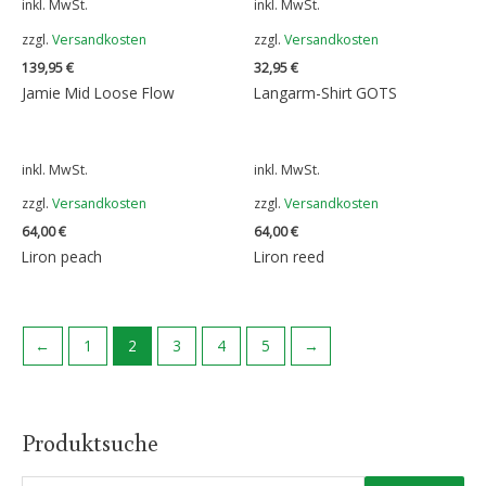
inkl. MwSt.
inkl. MwSt.
zzgl.
Versandkosten
zzgl.
Versandkosten
139,95
€
32,95
€
Jamie Mid Loose Flow
Langarm-Shirt GOTS
inkl. MwSt.
inkl. MwSt.
zzgl.
Versandkosten
zzgl.
Versandkosten
64,00
€
64,00
€
Liron peach
Liron reed
←
1
2
3
4
5
→
Produktsuche