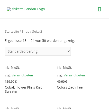
HA
Startseite
/
Shop
/ Seite 2
Ergebnisse 13 – 24 von 50 werden angezeigt
inkl. MwSt.
inkl. MwSt.
zzgl.
Versandkosten
zzgl.
Versandkosten
159,90
€
49,90
€
Cobalt Flower Philis Knit
Colors Zach Tee
Sweater
inkl. MwSt.
inkl. MwSt.