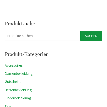
Produktsuche
S
SUCHEN
u
c
Produkt-Kategorien
h
e
Accessoires
n
a
Damenbekleidung
c
Gutscheine
h
Herrenbekleidung
:
Kinderbekleidung
Sale