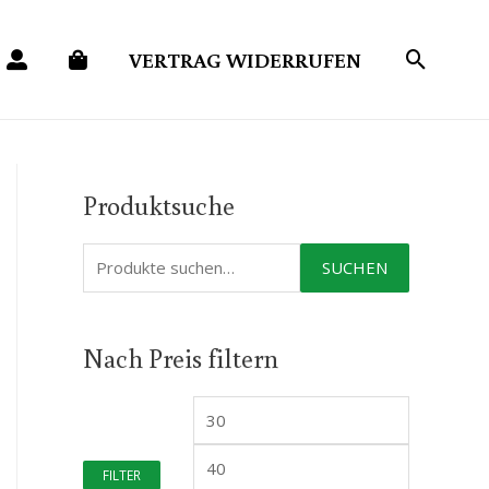
VERTRAG WIDERRUFEN
Produktsuche
S
SUCHEN
u
c
Nach Preis filtern
h
e
M
M
n
i
a
a
FILTER
n
x
c