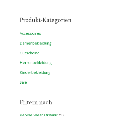
.
.
h
P
P
:
Produkt-Kategorien
r
r
e
e
Accessoires
i
i
Damenbekleidung
s
s
Gutscheine
Herrenbekleidung
Kinderbekleidung
Sale
Filtern nach
People Wear Organic
(1)