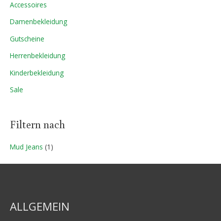
Accessoires
i
i
Damenbekleidung
s
s
Gutscheine
Herrenbekleidung
Kinderbekleidung
Sale
Filtern nach
Mud Jeans
(1)
ALLGEMEIN