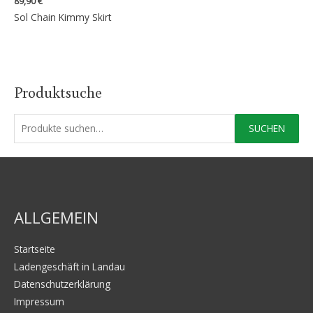
89,90
€
Sol Chain Kimmy Skirt
Produktsuche
S
SUCHEN
u
c
h
e
ALLGEMEIN
n
a
Startseite
c
Ladengeschäft in Landau
h
Datenschutzerklärung
:
Impressum