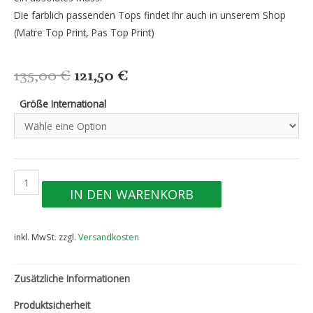
Die farblich passenden Tops findet ihr auch in unserem Shop
(Matre Top Print, Pas Top Print)
Ursprünglicher
Aktueller
135,00
€
121,50
€
Preis
Preis
Größe International
war:
ist:
135,00 €
121,50 €.
Adaja
IN DEN WARENKORB
Skirt
pink
Menge
inkl. MwSt.
zzgl.
Versandkosten
Zusätzliche Informationen
Produktsicherheit