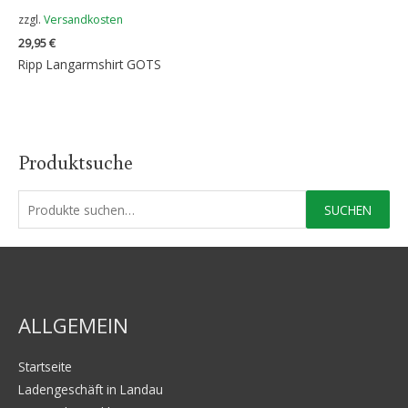
zzgl.
Versandkosten
29,95
€
Ripp Langarmshirt GOTS
Produktsuche
S
SUCHEN
u
c
h
e
ALLGEMEIN
n
a
Startseite
c
Ladengeschäft in Landau
h