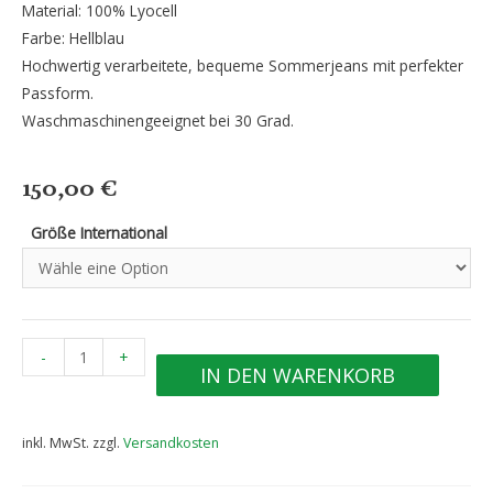
Material: 100% Lyocell
Farbe: Hellblau
Hochwertig verarbeitete, bequeme Sommerjeans mit perfekter
Passform.
Waschmaschinengeeignet bei 30 Grad.
150,00
€
Größe International
Lydia
-
+
IN DEN WARENKORB
Denim
Pants
Menge
inkl. MwSt.
zzgl.
Versandkosten